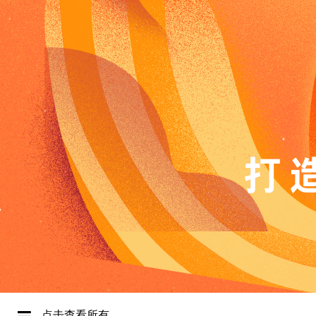
点击查看所有